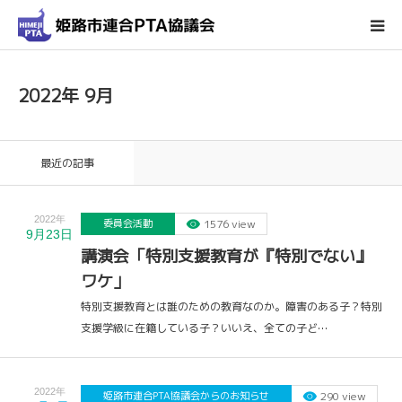
ホーム
2022年 9月
姫路市連合PTA協議会について
最近の記事
会議・行事予定
2022年
委員会活動
1576 view
輪番表
9月23日
講演会「特別支援教育が『特別でない』
ワケ」
各種ダウンロード
特別支援教育とは誰のための教育なのか。障害のある子？特別
支援学級に在籍している子？いいえ、全ての子ど…
お問い合わせ
2022年
姫路市連合PTA協議会からのお知らせ
290 view