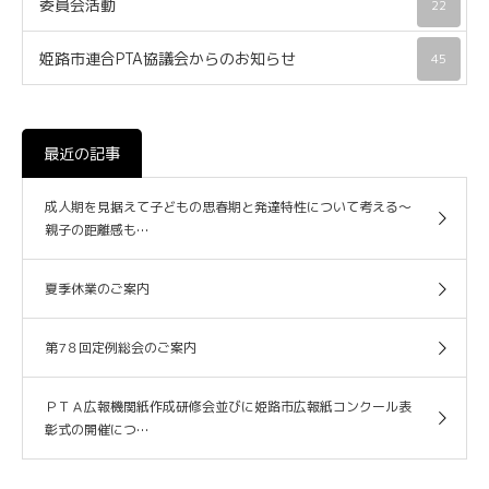
委員会活動
22
姫路市連合PTA協議会からのお知らせ
45
最近の記事
成人期を見据えて子どもの思春期と発達特性について考える～
親子の距離感も…
夏季休業のご案内
第7８回定例総会のご案内
ＰＴＡ広報機関紙作成研修会並びに姫路市広報紙コンクール表
彰式の開催につ…