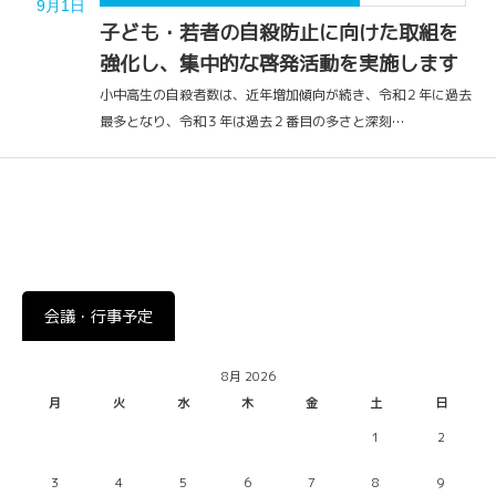
9月1日
子ども・若者の自殺防止に向けた取組を
強化し、集中的な啓発活動を実施します
小中高生の自殺者数は、近年増加傾向が続き、令和２年に過去
最多となり、令和３年は過去２番目の多さと深刻…
会議・行事予定
8月 2026
月
火
水
木
金
土
日
1
2
3
4
5
6
7
8
9