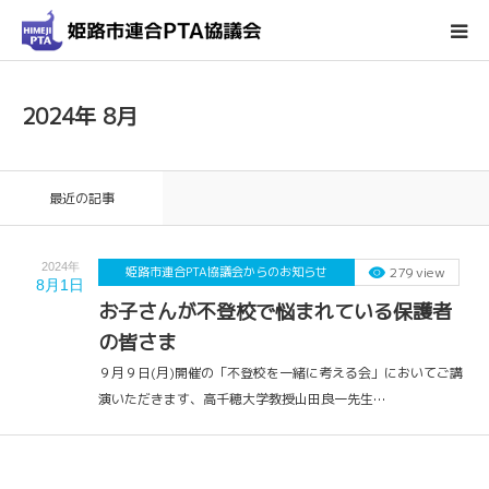
ホーム
2024年 8月
姫路市連合PTA協議会について
最近の記事
会議・行事予定
2024年
姫路市連合PTA協議会からのお知らせ
279 view
輪番表
8月1日
お子さんが不登校で悩まれている保護者
の皆さま
各種ダウンロード
９月９日(月)開催の「不登校を一緒に考える会」においてご講
演いただきます、高千穂大学教授山田良一先生…
お問い合わせ