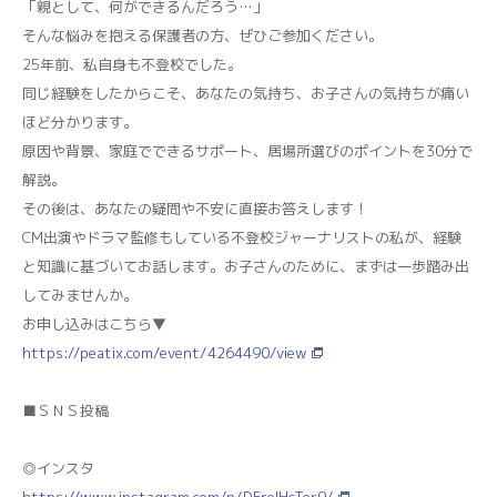
「親として、何ができるんだろう…」
そんな悩みを抱える保護者の方、ぜひご参加ください。
25年前、私自身も不登校でした。
同じ経験をしたからこそ、あなたの気持ち、お子さんの気持ちが痛い
ほど分かります。
原因や背景、家庭でできるサポート、居場所選びのポイントを30分で
解説。
その後は、あなたの疑問や不安に直接お答えします！
CM出演やドラマ監修もしている不登校ジャーナリストの私が、経験
と知識に基づいてお話します。お子さんのために、まずは一歩踏み出
してみませんか。
お申し込みはこちら▼
https://peatix.com/event/4264490/view
■ＳＮＳ投稿
◎インスタ
https://www.instagram.com/p/DFrelHcTer9/