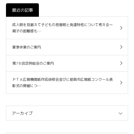
最近の記事
成人期を見据えて子どもの思春期と発達特性について考える～
親子の距離感も…
夏季休業のご案内
第7８回定例総会のご案内
ＰＴＡ広報機関紙作成研修会並びに姫路市広報紙コンクール表
彰式の開催につ…
アーカイブ