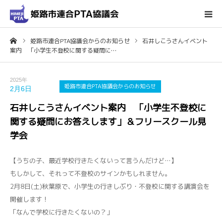
ーム
姫路市連合PTA協議会からのお知らせ
石井しこうさんイベント
ホーム
案内 「小学生不登校に関する疑問に…
姫路市連合PTA協議会について
2025年
姫路市連合PTA協議会からのお知らせ
2月6日
会議・行事予定
石井しこうさんイベント案内 「小学生不登校に
関する疑問にお答えします」＆フリースクール見
輪番表
学会
各種ダウンロード
【うちの子、最近学校行きたくないって言うんだけど…】
もしかして、それって不登校のサインかもしれません。
お問い合わせ
2月8日(土)秋葉原で、小学生の行きしぶり・不登校に関する講演会を
開催します！
「なんで学校に行きたくないの？」