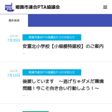
最新情報
ホーム
姫路市連合PTA協議会について
2022年
姫路市連合PTA協議会からのお知らせ
7月20日
安富北小学校【小規模特認校】のご案内
会議・行事予定
…
輪番表
2022年
姫路市連合PTA協議会からのお知らせ
7月13日
各種ダウンロード
後援しています ～逃げちゃダメだ環境
問題！今こそ向き合い行動しよう！～
お問い合わせ
…