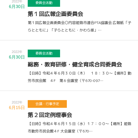
2022年
委員会活動
6月30日
第１回広報企画委員会
第１回広報企画委員会〇内容姫路市連合PTA協議会 広報紙「子
らとともに」「子らとともに・かわら版」…
2022年
委員会活動
6月30日
総務・教育研修・健全育成合同委員会
【日時】令和４年６月３０日（木） １８：３０～【場所】勤
労市民会館 ４F 第６会議室（〒670-097…
2022年
会議・行事予定
6月15日
第２回定例理事会
【日時】令和４年６月１５日（水）１７：００～【場所】姫路
市勤労市民会館４F 大会議室（〒670…