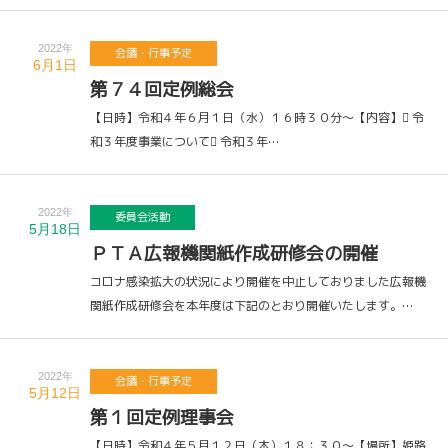
2022年
会議・行事予定
6月1日
第７４回定例総会
【日時】令和４年６月１日（水）１６時３０分～【内容】 令
和３年度事業について 令和３年…
2022年
委員会活動
5月18日
ＰＴＡ広報機関紙作成研修会の開催
コロナ感染拡大の状況により開催を中止しておりました広報機
関紙作成研修会を本年度は下記のとおり開催いたします。…
2022年
会議・行事予定
5月12日
第１回定例理事会
【日時】令和４年５月１２日（木）１８：３０～【場所】姫路