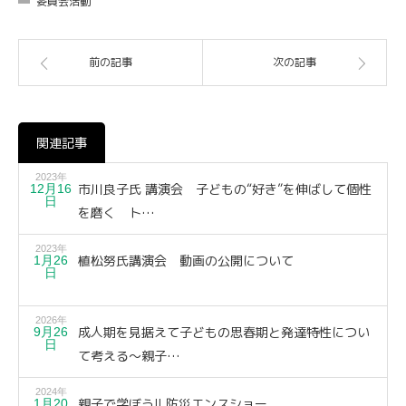
委員会活動
前の記事
次の記事
関連記事
2023年
市川良子氏 講演会 子どもの“好き”を伸ばして個性
12月16
日
を磨く ト…
2023年
植松努氏講演会 動画の公開について
1月26
日
2026年
成人期を見据えて子どもの思春期と発達特性につい
9月26
日
て考える～親子…
2024年
親子で学ぼう!! 防災エンスショー
1月20