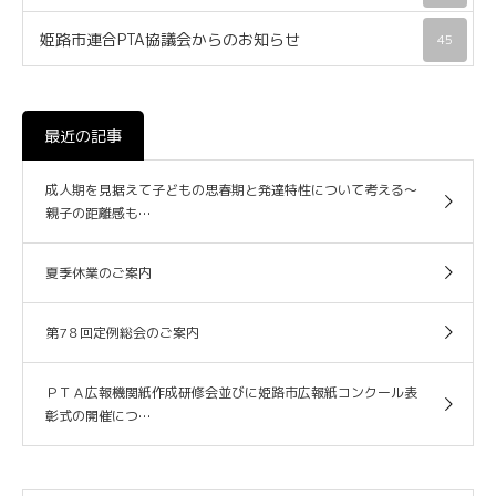
姫路市連合PTA協議会からのお知らせ
45
最近の記事
成人期を見据えて子どもの思春期と発達特性について考える～
親子の距離感も…
夏季休業のご案内
第7８回定例総会のご案内
ＰＴＡ広報機関紙作成研修会並びに姫路市広報紙コンクール表
彰式の開催につ…