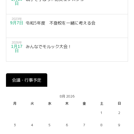
日
2023年
令和5年度 不登校を一緒に考える会
9月7日
2026年
みんなでモルック大会！
1月17
日
会議・行事予定
8月 2026
月
火
水
木
金
土
日
1
2
3
4
5
6
7
8
9