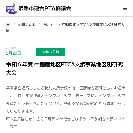
ーム
委員会活動
令和６年度 中播磨地区PTCA支援事業地区別研究大
ホーム
会
姫路市連合PTA協議会について
2025年
委員会活動
1月28日
会議・行事予定
令和６年度 中播磨地区PTCA支援事業地区別研究
大会
輪番表
兵庫県立姫路しらさぎ特別支援学校の竹中正彦様を講師としてお迎え
各種ダウンロード
し、「特別支援教育とインクルーシブ」をテーマに、インクルーシブ
教育がどうあるべきかについて、特別支援教育の視点から講演会をし
お問い合わせ
ていただきます。
PTA会員皆さまに広くご周知いただきぜひ多数のご参加をお願いいた
します。